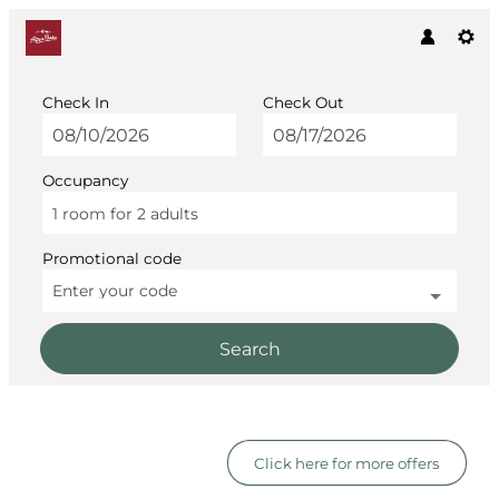
Check In
Check Out
Occupancy
1 room
for
2 adults
Promotional code
Enter your code
Search
AlpenParks Residence Gle
Click here for more offers