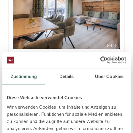
6
Apartment Royal
Zustimmung
Details
Über Cookies
2
Max: 8 people
120
m
4 burner cooktop
Baking oven
Diese Webseite verwendet Cookies
Balcony/terrace
Shower
Television
Wir verwenden Cookies, um Inhalte und Anzeigen zu
personalisieren, Funktionen für soziale Medien anbieten
Show all amenities
zu können und die Zugriffe auf unsere Website zu
analysieren. Außerdem geben wir Informationen zu Ihrer
Our Royal apartment for 8 people features