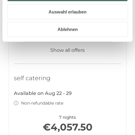
7 nights
€3,909.50
Auswahl erlauben
Book for
Aug 24 - 31
Ablehnen
Monday - Monday
Show all offers
self catering
Available on Aug 22 - 29
Non-refundable rate
7 nights
€4,057.50